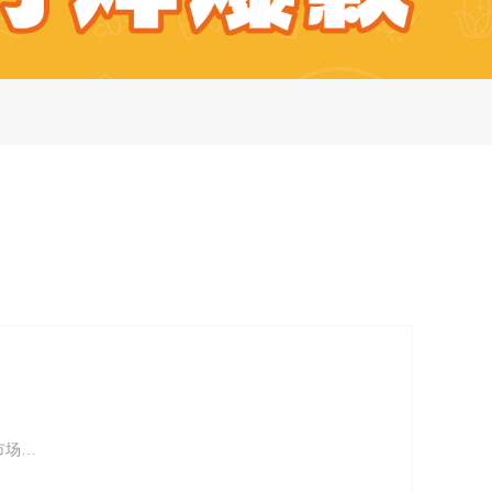
粥员外在全国拥有超过700家连锁店，覆盖35座城市，在杭州也有多家门店。不过，由于门店数量会随市场拓展、经营调整等因素动态变化，暂无法精确给出杭州当前具体门店数量。