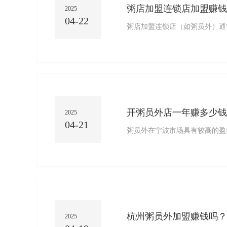
粥店加盟连锁店加盟赚钱
2025
04-22
开粥员外店一年赚多少钱
2025
04-21
杭州粥员外加盟赚钱吗？
2025