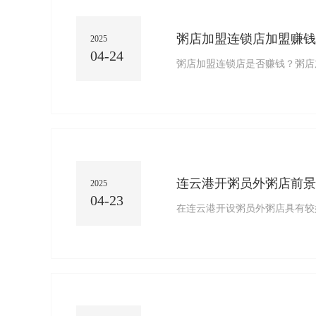
粥店加盟连锁店加盟赚钱
2025
04-24
连云港开粥员外粥店前景
2025
04-23