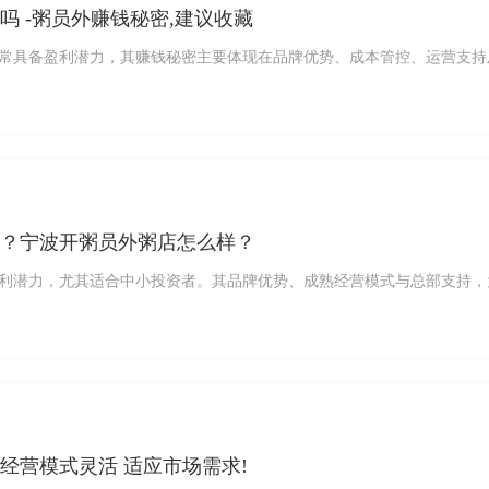
吗 -粥员外赚钱秘密,建议收藏
？宁波开粥员外粥店怎么样？
经营模式灵活 适应市场需求!