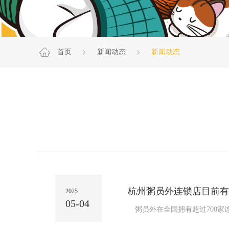
首页
新闻动态
新闻动态
杭州粥员外连锁店目前有
2025
05-04