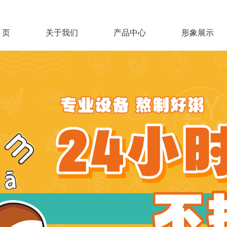
 页
关于我们
产品中心
形象展示