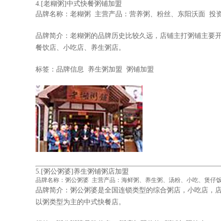
4.
[老糊粥]中式快餐粥铺加盟
品牌名称：
老糊粥
主营产品：营养粥、粉丝、东阳沃面 投资费用
品牌简介：老糊粥的品牌历史比较久远，店铺主打粥铺主要
餐饮店、小吃店、养生粥店。
标签：
品牌信息
养生粥加盟 粥铺加盟
5.
[粥公粥婆]养生粥铺粥店加盟
品牌名称：
粥公粥婆
主营产品：海鲜粥、养生粥、汤粉、小吃、煲仔饭、黄
品牌简介：粥公粥婆是全国连锁类型的综合粥店，小吃店，
以粥类型为主的中式快餐店。