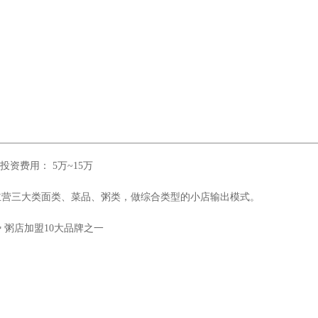
资费用： 5万~15万
主营三大类面类、菜品、粥类，做综合类型的小店输出模式。
 粥店加盟10大品牌之一