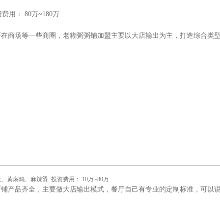
： 80万~180万
开在商场等一些商圈，老糊粥粥铺加盟主要以大店输出为主，打造综合类
焖鸡、麻辣烫 投资费用： 10万~80万
店铺产品齐全，主要做大店输出模式，餐厅自己有专业的定制标准，可以