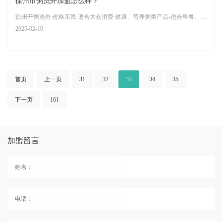
徐州市粥员外加盟怎么样？
徐州开粥员外 价格亲民 适合大众消费 健康、营养粥类产品-适合早餐、午餐和晚餐
2025-02-10
首页
上一页
31
32
33
34
35
下一页
161
加盟留言