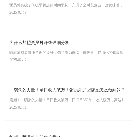
粥员外突破了传统早餐店的时间限制，实现了全时段营业。这意味着，无论是早餐、午餐、下午茶，还是晚餐或夜宵，顾客都能随时享受到粥员外的美味粥品和丰富餐食。这种营业时间上的延长，大大增加了店铺的客源和营业额。
2025-02-13
为什么加盟粥员外赚钱详细分析
随着消费者健康意识的提升，粥品作为低脂、低热量、易消化的健康食品，受到越来越多人的青睐。粥员外主打养生粥品，符合现代消费者的饮食需求。 特别是在一线和新一线城市，健康餐饮市场增长迅速，粥员外可以借助这一趋势吸引消费者。
2025-02-12
一碗粥的力量！单日收入破万！粥员外加盟店是怎么做到的？
震撼！一碗粥的力量！单日收入破万！日订单369单，收入破万，高达10372.6元！小店大能量，你们的胃被粥员外承包啦！ 粥员外加盟店是怎么做到的？“粥员外”加盟店单日收入破万的成绩，主要得益于以下几个方面的策略：
2025-02-11