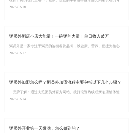
在快节奏的现代生活中，健康、便捷的早餐选择越来越受到消费者的青睐。粥品作为传统早餐的代表，以其营养丰富、易于消化的特点，成为许多人的首选。而粥员外作为粥品行业的知名品牌，凭借其独特的品牌优势和成熟的加盟体系，成为众多创业者的首选。那么，粥员外加盟到底怎么样？早餐粥店加盟哪个品牌好？本文将为您详细解析。
2025-02-18
粥员外粥店小店大能量！一碗粥的力量！单日收入破万
粥员外是一家专注于粥品的连锁餐饮品牌，以健康、营养、便捷为核心理念，提供多样化的粥品和小吃，满足现代消费者对快速、健康餐饮的需求。“粥员外粥店：小店大能量，一碗粥的力量，单日收入破万！
2025-02-17
粥员外加盟怎么样？粥员外加盟流程主要包括以下几个步骤？
品牌了解：通过浏览粥员外官方网站、拨打投资热线或亲临店铺体验等方式，对粥员外品牌进行初步了解。 市场调研：对餐饮行业进行市场调研，了解目标客群的需求、竞争对手的态势以及粥员外品牌在市场上的定位。
2025-02-14
粥员外开业第一天爆满，怎么做到的？