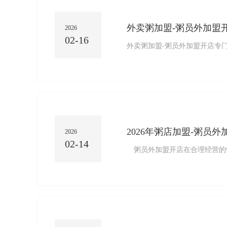
外卖粥加盟-粥员外加盟
2026
02-16
2026年粥店加盟-粥员
2026
02-14