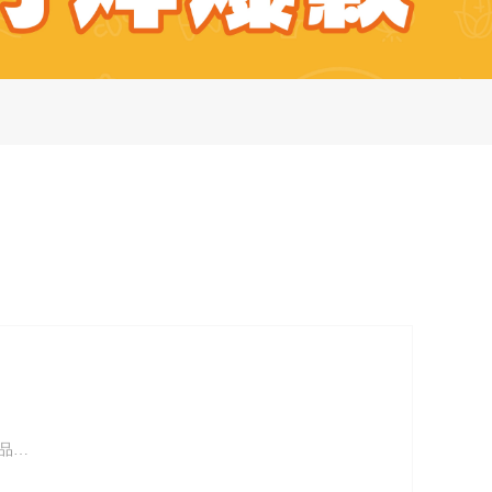
在快节奏的餐饮市场中，粥品赛道凭借刚需属性与健康标签持续走热，而粥员外作为深耕行业多年的知名品牌，以堂食为核心的复合经营模式，为创业者搭建了低门槛、高适配的创业平台，成为加盟优选。