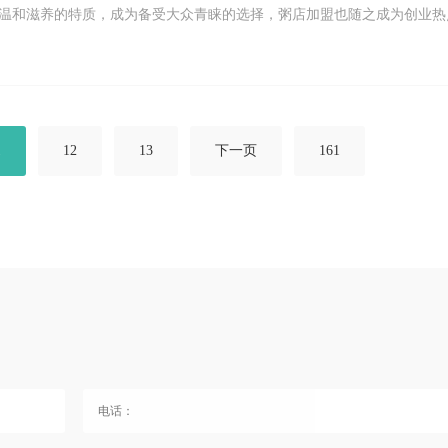
1
12
13
下一页
161