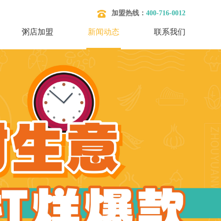
加盟热线：
400-716-0012
粥店加盟
新闻动态
联系我们