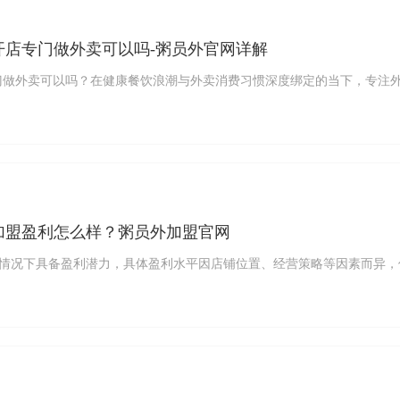
开店专门做外卖可以吗-粥员外官网详解
外加盟盈利怎么样？粥员外加盟官网