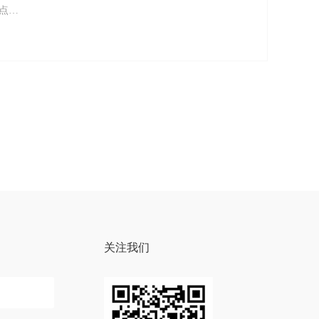
在如今的餐饮市场中，粥品凭借温和滋养的特质，成为备受大众青睐的选择，粥店加盟也随之成为创业热点。而粥员外作为深耕粥品领域的成熟品牌，凭借完善的加盟体系与暖心的品牌理念，成为众多创业者的优选，其加盟条件与扶持政策更是为创业之路保驾护航。
关注我们