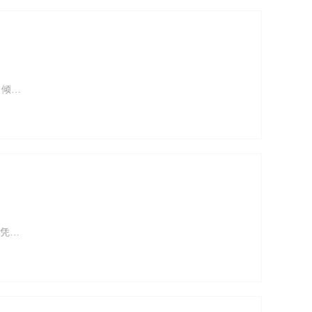
粥员外加盟品牌实力与市场影响力！ 品牌背景：粥员外创立于2017年，是杭州味捷品牌管理集团有限公司倾情推出的粥类餐饮品牌。自创立以来，粥员外便以“现熬好粥”迅速确立了行业地位，成为高端外卖品牌的引领者。
粥店加盟-杭州粥员外加盟开店还赠送开业10000元！是的,您没看错！当健康饮食成为消费主流，粥品赛道凭借刚需属性与广阔前景，成为创业者的优选方向。