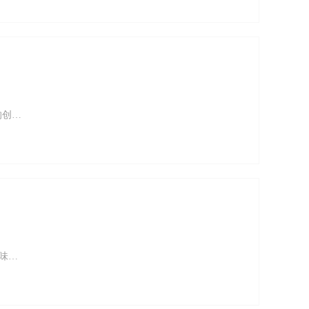
2026年粥店加盟开店-粥员外加盟开店20平即可开店！在餐饮赛道竞争日趋激烈的当下，轻资产、高适配的创业模式成为众多投资者的首选。粥员外以“小而精”的门店布局打破传统局限，仅需20平便能落地运营，用一碗有温度的粥，为创业者铺就低门槛、高潜力的掘金之路，成为2026年粥店加盟的优选品牌。
粥员外：轻资产创业新标杆，小门店撬动大市场，粥员外，创立于2017年，中国快餐百强企业第八名的味捷集团旗下品牌。作为全时段社区粥店的开创者