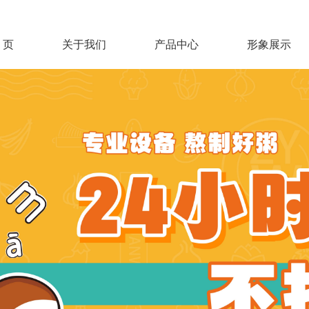
 页
关于我们
产品中心
形象展示