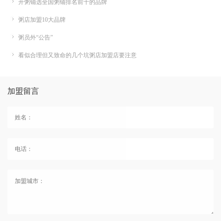
开粥铺选全国粥铺排名前十的品牌
粥店加盟10大品牌
粥员外“公告”
看似合理但又致命的几个坑粥店加盟店要注意
加盟留言