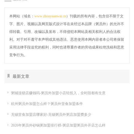
本网站（域名：
www.zhouyuanwai.cn
）刊载的所有内容，包含但不限于文
字、图片、视频以及网页版式设计等在未经过本品牌（粥员外）的允许不
得转载、引用、改编以及发布，不得侵犯本网站及相关权利人的合法权
利。对于对不遵守本声明或其他违法、恶意使用本网内容者本公司将保留
采用法律手段追究的权利，同时也请尊重作者的劳动成果杜绝洗稿和恶意
竞争行为。
最新文章
粥铺连锁店赚钱吗-粥员外加盟小店轻投入，全时段都有生意
杭州粥员外加盟怎么样？粥员外堂食加盟条件
无锡堂食加盟店哪家好-无锡粥员外粥店加盟费多少
2026年粥员外砂锅粥加盟排行榜-粥店加盟粥员外开店怎么样