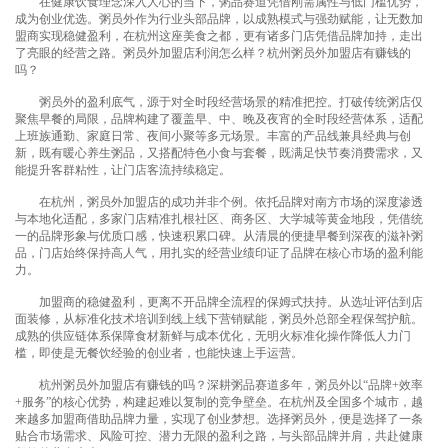
在健康饮食理念深入人心的当下，粥品赛道凭借刚需属性与低门槛优势，
成为创业优选。粥员外作为行业头部品牌，以成熟模式与强劲赋能，让无数加
盟商实现稳健盈利，在杭州这座美食之都，更有诸多门店凭借品牌加持，走出
了亮眼的经营之路。粥员外加盟店利润怎么样？杭州粥员外加盟店有赚钱的
吗？
粥员外的盈利底气，源于对全时段经营场景的精准把控。打破传统粥店仅
聚焦早餐的局限，品牌构建了覆盖早、中、晚及夜宵的全时段经营体系，适配
上班族通勤、家庭日常、夜间小聚等多元场景。丰富的产品线兼具经典与创
新，既有暖心养生粥品，又搭配特色小食与套餐，既满足快节奏消费需求，又
能提升客群粘性，让门店客流持续稳定。
在杭州，
粥员外加盟
店的成功并非个例。依托品牌对南方市场的深度渗透
与本地化适配，多家门店精准扎根社区、商务区、大学城等黄金地段，凭借统
一的品牌形象与优质口感，快速积累口碑。从清晨的便捷早餐到深夜的滋补粥
品，门店始终保持高人气，用扎实的经营业绩印证了品牌在核心市场的盈利能
力。
加盟商的稳健盈利，更离不开品牌全流程的保姆式扶持。从选址评估到店
面装修，从标准化技术培训到线上线下营销赋能，粥员外总部全程保驾护航。
成熟的供应链体系保障食材新鲜与成本优化，无明火标准化操作降低人力门
槛，即使是无餐饮经验的创业者，也能快速上手运营。
杭州粥员外加盟店
有赚钱的吗？深耕粥品赛道多年，粥员外以“品牌+效率
+服务”的核心优势，构建起难以复制的竞争壁垒。在杭州及全国多个城市，越
来越多加盟商借助品牌力量，实现了创业梦想。选择粥员外，便是选择了一条
贴合市场需求、风险可控、潜力无限的盈利之路，与头部品牌并肩，共赴健康