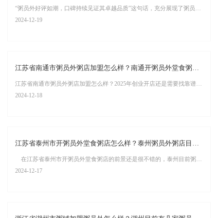
“粥员外好评如潮，口碑持续见证其卓越品质”这句话，充分展现了粥员外这一品牌在餐饮市场中的积极形象与广泛认可。以下是对这句话的详细解读：
2024-12-19
江苏省南通市粥员外粥店加盟怎么样？南通开粥员外堂食粥店去哪里学？
江苏省南通市粥员外粥店加盟怎么样？2025年创业开店还是需要找靠谱的品牌加盟开店，杭州粥员外连锁品牌全国几百家门店，每家门店生意都很不错，南通开粥员外堂食粥店去哪里学？一般在杭州总部学习7天然后通过考核就可以顺利上岗；
2024-12-18
江苏省泰州市开粥员外堂食粥店怎么样？泰州粥员外粥店目前有几家？
在江苏省泰州市开粥员外堂食粥店的前景还是很不错的，泰州目前粥员外粥店还是比较多的，生意好的门店也是很多2025年想在泰州开粥员外连锁门店的话那现在就要留言咨询了。
2024-12-17