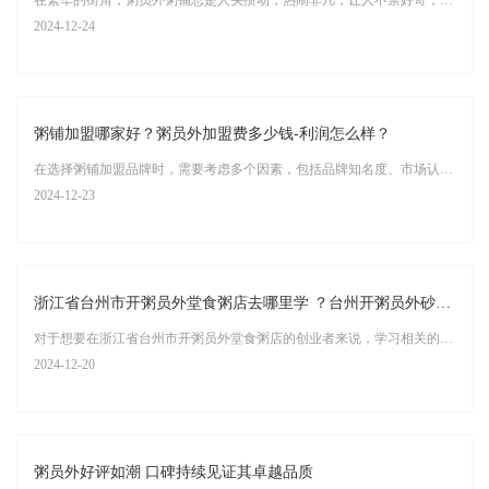
在繁华的街角，粥员外粥铺总是人头攒动，热闹非凡，让人不禁好奇，这家粥铺究竟有何魅力，能吸引如此众多的食客？ 首先，粥员外粥铺的食材选择极为讲究，每一粒米、每一片菜叶都经过精心挑选，确保新鲜与品质。而粥的熬制更是耗时费力，慢火细炖，直至粥香四溢，口感绵密。这样的用心，让每一碗粥都成为了食客心中的美味佳肴。
2024-12-24
粥铺加盟哪家好？粥员外加盟费多少钱-利润怎么样？
在选择粥铺加盟品牌时，需要考虑多个因素，包括品牌知名度、市场认可度、加盟支持、投资回报等。以下是对粥员外加盟的详细分析：
2024-12-23
浙江省台州市开粥员外堂食粥店去哪里学 ？台州开粥员外砂锅粥店怎么样？
对于想要在浙江省台州市开粥员外堂食粥店的创业者来说，学习相关的经营和管理知识是至关重要的。以下是一些建议的学习途径： 加盟总部培训：粥员外作为一个知名的粥铺品牌，为加盟商提供了全方位的支持，包括选址、装修、培训、运营和营销等各个环节。在加盟粥员外后，创业者可以参加总部提供的培训课程，学习粥品的制作技巧、店铺运营管理、客户服务等方面的知识。
2024-12-20
粥员外好评如潮 口碑持续见证其卓越品质