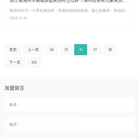
浙江省湖州市粥铺加盟粥员外怎么样？湖州目前有几家粥员外养生粥加盟店？
粥员外作为一个养生粥品牌，凭借其精致的装修、贴心的服务、舒适的环境以及正宗的口感，在市场上赢得了良好的口碑，并成为了创业者关注的加盟项目之一。对于浙江省湖州市的创业者而言，加盟粥员外粥铺是一个值得考虑的选项，以下是对该问题的详细解答
2024-12-16
首页
上一页
34
35
36
37
38
下一页
161
加盟留言