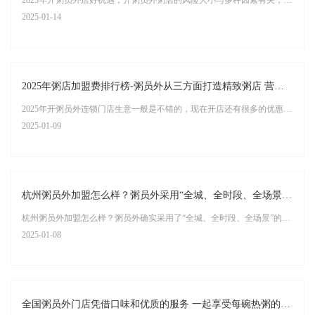
2025年开粥员外店好机遇，开粥员外粥店的风险大小与多种因素有关，包括市场竞争、经营管理水平、选址等。至于投入资金，也受店铺规模、地理位置等多种因素影响，具体如下
2025-01-14
2025年粥店加盟费排行榜-粥员外从三方面打造精致粥店 营养养生
2025年开粥员外连锁门店生意一般是不错的，现在开店还有很多的优惠政策；粥员外从以下三个方面打造精致粥店，注重营养养生；
2025-01-09
杭州粥员外加盟怎么样？粥员外采用“全城、全时段、全场景”托管式运营
杭州粥员外加盟怎么样？粥员外确实采用了“全城、全时段、全场景”的托管式运营模式，以下是对该运营模式的详细解读：
2025-01-08
全国粥员外门店凭借口味和优质的服务 一起享受每碗热粥的温度