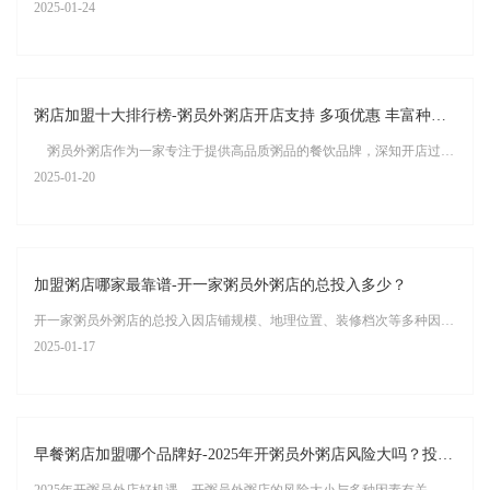
2025-01-24
粥店加盟十大排行榜-粥员外粥店开店支持 多项优惠 丰富种类 精心搭配
粥员外粥店作为一家专注于提供高品质粥品的餐饮品牌，深知开店过程中的种种挑战与需求，因此特别为加盟商或合作伙伴提供全面的开店支持与多项优惠政策，旨在帮助每一位合作伙伴轻松开店，稳健经营，共享粥品市场的繁荣。
2025-01-20
加盟粥店哪家最靠谱-开一家粥员外粥店的总投入多少？
开一家粥员外粥店的总投入因店铺规模、地理位置、装修档次等多种因素而异。但根据市场调研和粥员外粥店的实际经验，可以大致估算出一个范围。
2025-01-17
早餐粥店加盟哪个品牌好-2025年开粥员外粥店风险大吗？投入资金需要多少？