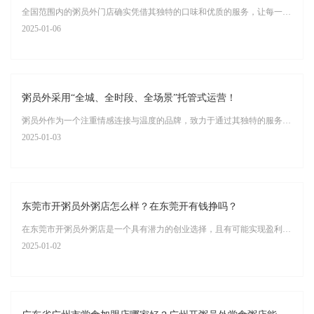
全国范围内的粥员外门店确实凭借其独特的口味和优质的服务，让每一位顾客都能深刻感受到每碗热粥所带来的温度与温情。以下是对这一现象的详细阐述：
2025-01-06
粥员外采用“全城、全时段、全场景”托管式运营！
粥员外作为一个注重情感连接与温度的品牌，致力于通过其独特的服务理念和经营模式，为广大消费者提供不仅仅是食物，更是一种情感的寄托和心灵的慰藉。其“整店输出”策略与“食堂＋外卖”模式的结合，更是将这一品牌理念推向了新的高度。
2025-01-03
东莞市开粥员外粥店怎么样？在东莞开有钱挣吗？
在东莞市开粥员外粥店是一个具有潜力的创业选择，且有可能实现盈利。以下是对该问题的详细分析：
2025-01-02