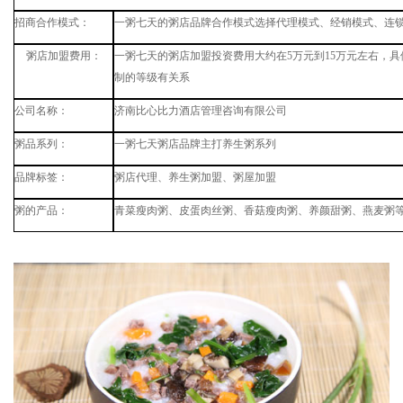
招商合作模式：
一粥七天的粥店品牌合作模式选择代理模式、经销模式、连
粥店加盟费用：
一粥七天的粥店加盟投资费用大约在
5
万元到
15
万元左右，具
制的等级有关系
公司名称：
济南比心比力酒店管理咨询有限公司
粥品系列：
一粥七天粥店品牌主打养生粥系列
品牌标签：
粥店代理、养生粥加盟、粥屋加盟
粥的产品：
青菜瘦肉粥、皮蛋肉丝粥、香菇瘦肉粥、养颜甜粥、燕麦粥