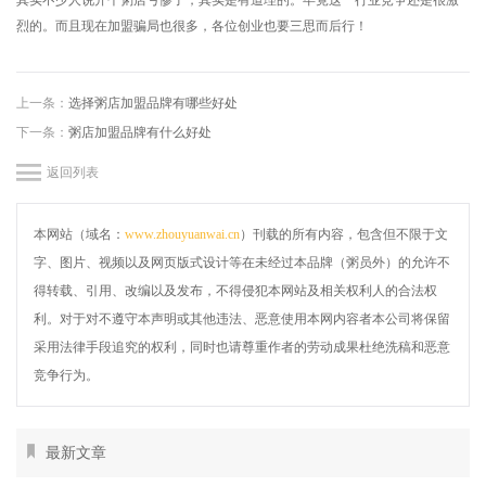
其实不少人说
开个粥店亏惨了
，其实是有道理的。毕竟这一行业竞争还是很激
烈的。而且现在加盟骗局也很多，各位创业也要三思而后行！
上一条：
选择粥店加盟品牌有哪些好处
下一条：
粥店加盟品牌有什么好处
返回列表
本网站（域名：
www.zhouyuanwai.cn
）刊载的所有内容，包含但不限于文
字、图片、视频以及网页版式设计等在未经过本品牌（粥员外）的允许不
得转载、引用、改编以及发布，不得侵犯本网站及相关权利人的合法权
利。对于对不遵守本声明或其他违法、恶意使用本网内容者本公司将保留
采用法律手段追究的权利，同时也请尊重作者的劳动成果杜绝洗稿和恶意
竞争行为。
最新文章