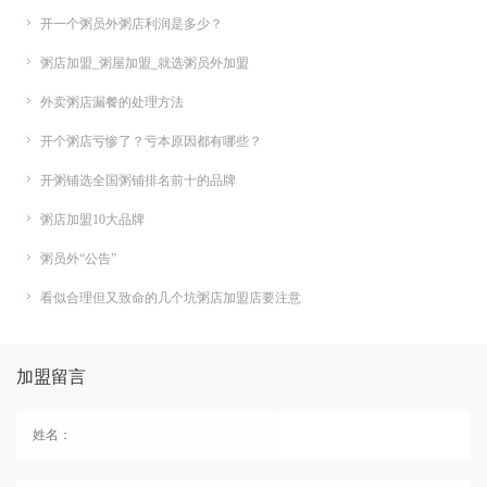
开一个粥员外粥店利润是多少？
粥店加盟_粥屋加盟_就选粥员外加盟
外卖粥店漏餐的处理方法
开个粥店亏惨了？亏本原因都有哪些？
开粥铺选全国粥铺排名前十的品牌
粥店加盟10大品牌
粥员外“公告”
看似合理但又致命的几个坑粥店加盟店要注意
加盟留言