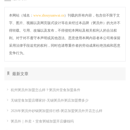
本网站（域名：
www.zhouyuanwai.cn
）刊载的所有内容，包含但不限于文
字、图片、视频以及网页版式设计等在未经过本品牌（粥员外）的允许不
得转载、引用、改编以及发布，不得侵犯本网站及相关权利人的合法权
利。对于对不遵守本声明或其他违法、恶意使用本网内容者本公司将保留
采用法律手段追究的权利，同时也请尊重作者的劳动成果杜绝洗稿和恶意
竞争行为。
最新文章
杭州粥员外加盟怎么样？粥员外堂食加盟条件
无锡堂食加盟店哪家好-无锡粥员外粥店加盟费多少
2026年粥员外砂锅粥加盟排行榜-粥店加盟粥员外开店怎么样
粥员外｜外卖 + 堂食粥铺加盟开店赚钱吗