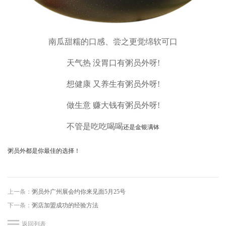
南瓜甜糯的口感、
尝之更觉绵软可口
天气热 没胃口
有粥员外呀!
想健康 又养生
有粥员外呀!
做生意 赚大钱
有粥员外呀!
不管是吃吃喝喝
还是金银满钵
粥员外都是你最佳的选择！
上一条：
粥员外广州展会约你来见面5月25号
下一条：
粥店加盟成功的经验方法
返回列表