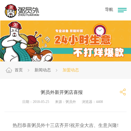
首页
新闻动态
加盟动态
粥员外新开粥店喜报
日期：2018-05-25
来源：粥员外
浏览器：4408
热烈恭喜粥员外十三店齐开!祝开业大吉、生意兴隆!