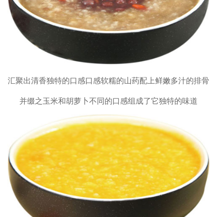
汇聚出清香独特的口感
口感软糯的山药配上鲜嫩多汁的排骨
并缀之玉米和胡萝卜
不同的口感组成了它独特的味道