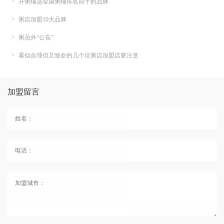
开粥铺选全国粥铺排名前十的品牌
粥店加盟10大品牌
粥员外“公告”
看似合理但又致命的几个坑粥店加盟店要注意
加盟留言