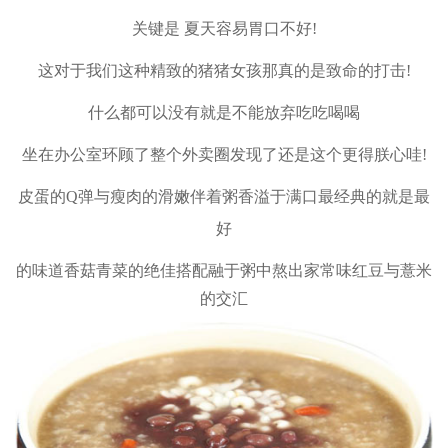
关键是 夏天容易胃口不好!
这对于我们这种精致的猪猪女孩那真的是致命的打击!
什么都可以没有
就是不能放弃吃吃喝喝
坐在办公室环顾了整个外卖圈
发现了还是这个更得朕心哇!
皮蛋的Q弹与瘦肉的滑嫩伴着粥香溢于满口
最经典的就是最
好
的味道
香菇青菜的
绝佳搭配
融于粥中
熬出家常味
红豆与薏米
的交汇