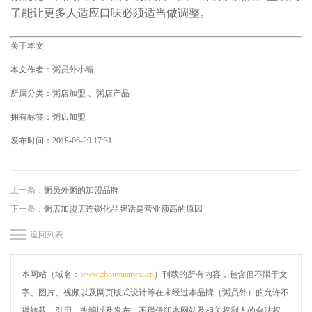
了能让更多人适应口味必须适当做调整。
关于本文
本文作者：粥员外小编
所属分类：粥店加盟 、粥店产品
拥有标签：粥店加盟
发布时间：
2018-06-29 17:31
上一条：
粥员外粥的加盟品牌
下一条：
粥店加盟店连锁化品牌话是营业额高的原因
返回列表
本网站（域名：
www.zhouyuanwai.cn
）刊载的所有内容，包含但不限于文
字、图片、视频以及网页版式设计等在未经过本品牌（粥员外）的允许不
得转载、引用、改编以及发布，不得侵犯本网站及相关权利人的合法权