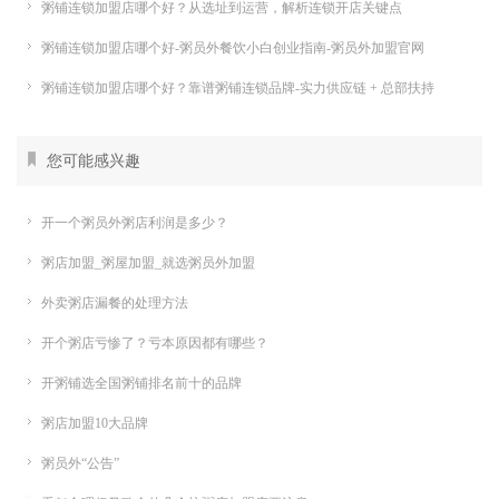
粥铺连锁加盟店哪个好？从选址到运营，解析连锁开店关键点
粥铺连锁加盟店哪个好-粥员外餐饮小白创业指南-粥员外加盟官网
粥铺连锁加盟店哪个好？靠谱粥铺连锁品牌-实力供应链 + 总部扶持
您可能感兴趣
开一个粥员外粥店利润是多少？
粥店加盟_粥屋加盟_就选粥员外加盟
外卖粥店漏餐的处理方法
开个粥店亏惨了？亏本原因都有哪些？
开粥铺选全国粥铺排名前十的品牌
粥店加盟10大品牌
粥员外“公告”