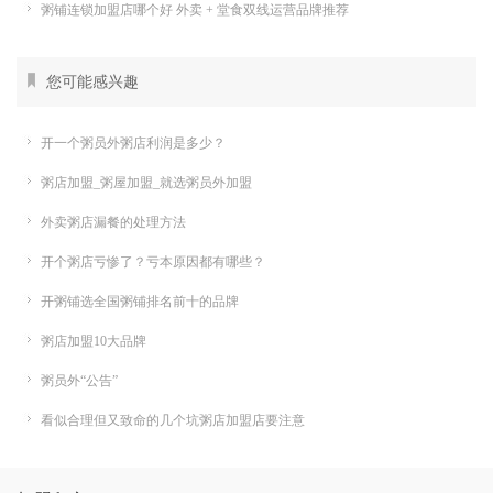
粥铺连锁加盟店哪个好 外卖 + 堂食双线运营品牌推荐
您可能感兴趣
开一个粥员外粥店利润是多少？
粥店加盟_粥屋加盟_就选粥员外加盟
外卖粥店漏餐的处理方法
开个粥店亏惨了？亏本原因都有哪些？
开粥铺选全国粥铺排名前十的品牌
粥店加盟10大品牌
粥员外“公告”
看似合理但又致命的几个坑粥店加盟店要注意