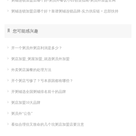
粥铺连锁加盟店哪个好-粥员外餐饮小白创业指南-粥员外加盟官网
粥铺连锁加盟店哪个好？靠谱粥铺连锁品牌-实力供应链 + 总部扶持
您可能感兴趣
开一个粥员外粥店利润是多少？
粥店加盟_粥屋加盟_就选粥员外加盟
外卖粥店漏餐的处理方法
开个粥店亏惨了？亏本原因都有哪些？
开粥铺选全国粥铺排名前十的品牌
粥店加盟10大品牌
粥员外“公告”
看似合理但又致命的几个坑粥店加盟店要注意