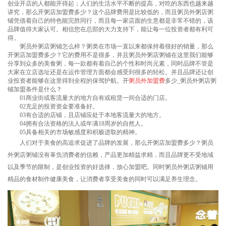
创业开店的人都能开得起；人们的生活水平不断的提高，对吃的东西也越来越
讲究，那么开粥店加盟费多少？这个品牌费用是比较低的，而且粥员外粥店粥
铺凭借着自己的特色能完胜同行，而且每一家店面的生意都是非常不错的，该
品牌值得大家认可。相信您在总部的大力支持下，能让每一位投资者都有利可
得。
粥员外粥店粥铺怎么样？粥类在市场一直以来都保持着很好的销量，那么
开粥店加盟费多少？它的费用不是很多，并且粥员外粥店粥铺在这里我们能够
分享到众多的美食粥，每一款都有着自己的个性和时尚元素，同时品牌不管是
大家在立店选址还是在运作管理方面都会感受到很多的轻松。并且品牌还让创
业投资者能够在这里得到全程的保驾护航。开
粥员外加盟费
多少_粥员外粥店粥
铺加盟条件是什么？
01商业街或客流量大的地方自有或租赁一间合适的门店。
02充足的投资资金要准备好。
03有合适的店铺，且店铺应处于本地客流量大的地方。
04拥有合法资格的法人或年满18周岁的自然人。
05具备相关的市场敏感度和积极进取的精神。
人们对于美食的高追求促进了品牌的发展，那么开粥店加盟费多少？粥员
外粥店粥铺没有辜负消费者的信赖，产品更加精益求精，而且品牌更不受地域
以及季节的限制，是创业投资的好选择，放心加盟吧。同时粥员外粥店粥铺用
精品的食材制作健康美食，让消费者享受美食的同时可以满足养生理念。