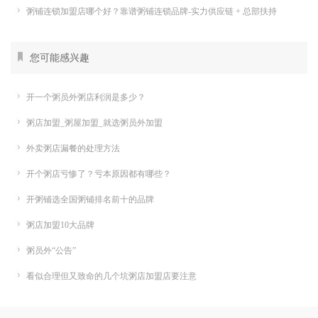
粥铺连锁加盟店哪个好？靠谱粥铺连锁品牌-实力供应链 + 总部扶持
您可能感兴趣
开一个粥员外粥店利润是多少？
粥店加盟_粥屋加盟_就选粥员外加盟
外卖粥店漏餐的处理方法
开个粥店亏惨了？亏本原因都有哪些？
开粥铺选全国粥铺排名前十的品牌
粥店加盟10大品牌
粥员外“公告”
看似合理但又致命的几个坑粥店加盟店要注意