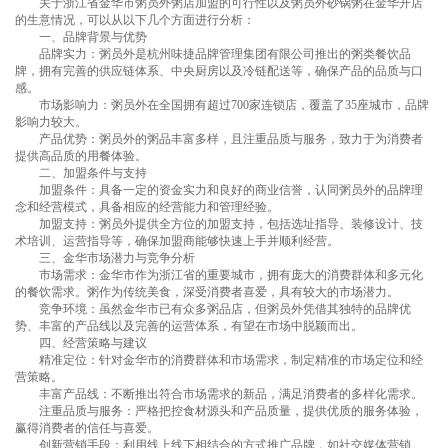
关于浙江省金华市
粥员外粥店加盟
的可行性以及粥员外砂锅粥在金华开店
的生意情况，可以从以下几个方面进行分析：
一、品牌背景与优势
品牌实力：粥员外是杭州味捷品牌管理集团有限公司推出的粥类餐饮品
牌，拥有完善的供应链体系、中央厨房以及冷链配送等，确保产品的品质与口
感。
市场影响力：粥员外在全国拥有超过700家连锁店，覆盖了35座城市，品牌
影响力较大。
产品优势：粥员外的粥品丰富多样，且注重品质与服务，致力于为消费者
提供高品质的用餐体验。
二、加盟条件与支持
加盟条件：具备一定的资金实力和良好的商业信誉，认同粥员外的品牌理
念和经营模式，具备相应的经营能力和管理经验。
加盟支持：粥员外提供全方位的加盟支持，包括选址指导、装修设计、技
术培训、运营指导等，确保加盟商能够快速上手并顺利经营。
三、金华市场潜力与竞争分析
市场需求：金华市作为浙江省的重要城市，拥有庞大的消费群体和多元化
的餐饮需求。粥作为传统美食，深受消费者喜爱，具有较大的市场潜力。
竞争环境：虽然金华市已有众多粥品店，但粥员外凭借其独特的品牌优
势、丰富的产品线以及完善的运营体系，有望在市场中脱颖而出。
四、经营策略与建议
精准定位：针对金华市的消费群体和市场需求，制定精准的市场定位和经
营策略。
丰富产品线：不断推出符合市场需求的新品，满足消费者的多样化需求。
注重品质与服务：严格把控食材源头和产品质量，提供优质的服务体验，
赢得消费者的信任与喜爱。
创新营销手段：利用线上线下相结合的方式推广品牌，如社交媒体营销、