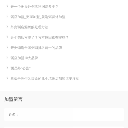
开一个粥员外粥店利润是多少？
粥店加盟_粥屋加盟_就选粥员外加盟
外卖粥店漏餐的处理方法
开个粥店亏惨了？亏本原因都有哪些？
开粥铺选全国粥铺排名前十的品牌
粥店加盟10大品牌
粥员外“公告”
看似合理但又致命的几个坑粥店加盟店要注意
加盟留言