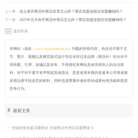
上一条：
连云港开粥员外粥店前景怎么样？粥店加盟连锁店加盟赚钱吗？
下一条：
2025年五月份开粥员外粥店怎么样？粥店加盟连锁店加盟赚钱吗？
返回列表
本网站（域名：
www.zhouyuanwai.cn
）刊载的所有内容，包含但不限于文
字、图片、视频以及网页版式设计等在未经过本品牌（粥员外）的允许不
得转载、引用、改编以及发布，不得侵犯本网站及相关权利人的合法权
利。对于对不遵守本声明或其他违法、恶意使用本网内容者本公司将保留
采用法律手段追究的权利，同时也请尊重作者的劳动成果杜绝洗稿和恶意
竞争行为。
最新文章
无锡堂食加盟店哪家好-无锡粥员外粥店加盟费多少