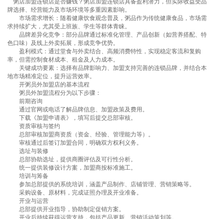
粥店加盟连锁店是否赚钱？粥店加盟连锁店具备盈利潜力，但实际收益受品
牌选择、经营能力及市场环境等多重因素影响。
市场需求增长：随着健康饮食观念普及，粥品作为传统健康食品，市场需
求持续扩大，尤其受上班族、学生等群体青睐。
品牌差异化竞争：部分品牌通过标准化管理、产品创新（如营养搭配、特
色口味）及线上外卖拓展，形成竞争优势。
盈利模式：通过堂食与外卖结合、高频消费特性，实现稳定客流和复购
率，但需控制食材成本、租金及人力成本。
关键成功要素：选择有品牌影响力、加盟支持完善的连锁品牌，并结合本
地市场精准定位，提升运营效率。
开粥员外加盟店的基本流程
粥员外加盟流程
分为以下步骤：
前期咨询
通过官网或电话了解品牌信息、加盟政策及费用。
下载《加盟申请表》，填写后提交总部审核。
资质审核与签约
总部审核加盟商资质（资金、经验、管理能力等）。
审核通过后签订加盟合同，明确双方权利义务。
选址与装修
总部协助选址，提供商圈评估及可行性分析。
统一提供装修设计方案，加盟商按标准施工。
培训与筹备
参加总部提供的系统培训，涵盖产品制作、店铺管理、营销策略等。
采购设备、原材料，完成证照办理及开业准备。
开业与运营
总部提供开业指导，协助制定促销方案。
开业后持续获得运营支持，包括产品更新、营销活动策划等。