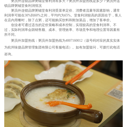
粥员外连锁品牌粥铺堂食利润有多大？粥员外加盟热线是多少？粥员外连
锁品牌粥铺堂食利润情况
粥员外连锁品牌粥铺堂食利润受菜单定价、消费者流量等因素影响，通常
利润率可能在30%到60%之间，平均约为65%。堂食利润较高的原因在于，客人
在店内用餐时，除了点粥，还可能购买饮料和附加菜品，增加了客单价。
创业者可通过适当的定价策略和成本控制，实现较高的堂食利润率。不
过，实际利润率会因销售额、成本、管理效率、市场竞争和地理位置等因素有
所不同。
粥员外加盟热线：粥员外加盟热线为4007160012（该号码对应的真实实体
为杭州味捷品牌管理集团有限公司客服电话）。如有加盟疑问，可拨打此电话
咨询。