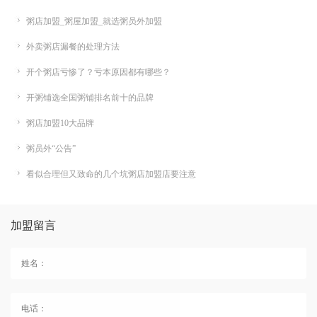
粥店加盟_粥屋加盟_就选粥员外加盟
外卖粥店漏餐的处理方法
开个粥店亏惨了？亏本原因都有哪些？
开粥铺选全国粥铺排名前十的品牌
粥店加盟10大品牌
粥员外“公告”
看似合理但又致命的几个坑粥店加盟店要注意
加盟留言