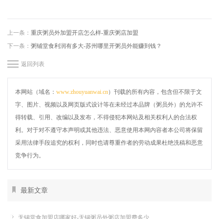
上一条：
重庆粥员外加盟开店怎么样-重庆粥店加盟
下一条：
粥铺堂食利润有多大-苏州哪里开粥员外能赚到钱？
返回列表
本网站（域名：
www.zhouyuanwai.cn
）刊载的所有内容，包含但不限于文
字、图片、视频以及网页版式设计等在未经过本品牌（粥员外）的允许不
得转载、引用、改编以及发布，不得侵犯本网站及相关权利人的合法权
利。对于对不遵守本声明或其他违法、恶意使用本网内容者本公司将保留
采用法律手段追究的权利，同时也请尊重作者的劳动成果杜绝洗稿和恶意
竞争行为。
最新文章
无锡堂食加盟店哪家好-无锡粥员外粥店加盟费多少