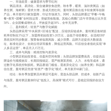
一、市场前景：健康需求与季节红利
粥品清淡、易消化，契合健康饮食趋势。秋冬季，暖胃、滋补类粥品（如
养生粥、海鲜粥）需求大增，形成天然红利。曼玲粥店推出低卡轻食粥等创新
产品，单月签约53家加盟商，印证市场潜力。同时，头部品牌通过“早餐+午晚
餐+夜宵+团餐”全时段运营，突破营收瓶颈。其核心商圈门店午市营收占比升至
50%，企业团餐成增长点，坪效提升超30%，全年无淡季。
二、盈利模式：轻资产与数字化赋能
头部品牌采用“中央厨房+区域仓”配送，压缩供应链成本。曼玲粥店食材损
耗率控制在3%以下，加盟商初始投资5-20万元，远低于传统餐饮。全流程ERP
系统实时同步数据，预警食材临期风险，减少浪费。品牌方还提供大数据选
址、标准化设计、全岗位培训等服务，降低运营风险。95后创业者借此实现“单
人多店运营”，单店月入15万元。
三、成本与风险：精准控制与差异化
小型粥店初始投资低，但盈利空间有限；头部品牌加盟费虽高，但提供品
牌溢价与规模效应，长期回报稳定。需严格测算房租、人力、水电等成本，通
过数字化系统控制损耗。粥品赛道门槛低，需差异化定位（如养生粥）和品牌
信任度。曼玲粥店凭借“轻资产+数字化”模式，单月新开66家门店。
结论：
秋冬季
加盟粥员外粥店
可盈利，需选头部品牌、控成本、创新产品
与场景。曼玲粥店案例印证“低投入、高保障”模式可行，是稳定回报的创业方
向。