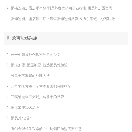
粥铺连锁加盟店哪个好-粥员外餐饮小白创业指南-粥员外加盟官网
粥铺连锁加盟店哪个好？靠谱粥铺连锁品牌-实力供应链 + 总部扶持
您可能感兴趣
开一个粥员外粥店利润是多少？
粥店加盟_粥屋加盟_就选粥员外加盟
外卖粥店漏餐的处理方法
开个粥店亏惨了？亏本原因都有哪些？
开粥铺选全国粥铺排名前十的品牌
粥店加盟10大品牌
粥员外“公告”
看似合理但又致命的几个坑粥店加盟店要注意