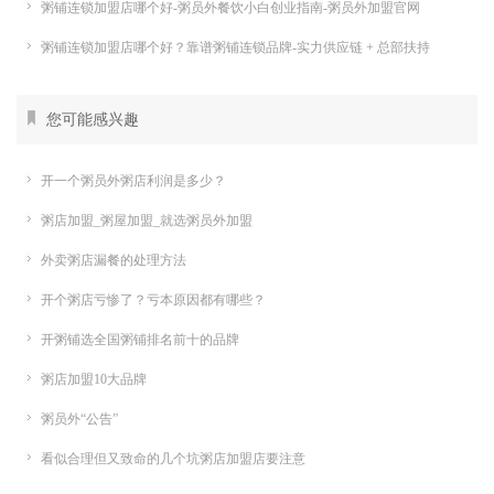
粥铺连锁加盟店哪个好-粥员外餐饮小白创业指南-粥员外加盟官网
粥铺连锁加盟店哪个好？靠谱粥铺连锁品牌-实力供应链 + 总部扶持
您可能感兴趣
开一个粥员外粥店利润是多少？
粥店加盟_粥屋加盟_就选粥员外加盟
外卖粥店漏餐的处理方法
开个粥店亏惨了？亏本原因都有哪些？
开粥铺选全国粥铺排名前十的品牌
粥店加盟10大品牌
粥员外“公告”
看似合理但又致命的几个坑粥店加盟店要注意