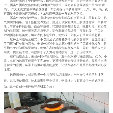
粥员外粥店：全时段经营，解锁利润增长新密码！在竞争激烈的餐饮市场
中，粥员外粥店凭借独特的全时段经营模式，成为众多创业者眼中的“财富密
码”。作为粥类加盟领域的佼佼者，粥员外深谙消费者需求，以早、中、晚、夜
宵四餐全覆盖的运营模式，为加盟商开辟出一条盈利新路径。
粥员外的全时段经营，是对传统餐饮营业时段的全面突破。早餐时段，热
气腾腾的油条、包子搭配营养粥品，满足上班族通勤路上的便捷需求；中餐时
段，丰富多样的炒饭、面条等快餐，精准吸引商务区客流；晚餐时段，精心熬
制的海鲜粥、鸡丝粥等高品质粥品，契合家庭消费场景；夜宵时段，手工饼、
砂锅粥等特色美食，填补夜间市场空白，为忙碌一天的人们带来温暖慰藉。
这种全时段经营模式，不仅满足了消费者多样化的饮食需求，更显著提升
了门店的订单量与营收。粥员外通过中央厨房冷链配送与门店标准化操作，将
平均出餐时间压缩至极短，确保在高峰时段也能高效出餐。同时，无明火烹饪
与统一供应链管理，有效降低了人力与食材损耗，进一步压缩成本。
在产品组合上，粥员外同样独具匠心。五十余款SKU涵盖粥品、点心、小
吃，丰富的选择不仅提升了客单价，更通过季节迭代保持新鲜感。夏季推出清
凉解暑的凉粥，冬季上新滋补暖身的热粥，让消费者在不同季节都能找到心仪
之选。
选择
粥员外
，就是选择一个具有强大品牌影响力与全方位扶持的创业伙
伴。从品牌使用权、技术培训到开业指导，粥员外为加盟商提供一站式服务，
助力每一位创业者轻松开启财富之旅！