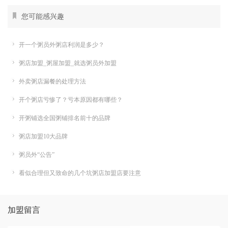
您可能感兴趣
开一个粥员外粥店利润是多少？
粥店加盟_粥屋加盟_就选粥员外加盟
外卖粥店漏餐的处理方法
开个粥店亏惨了？亏本原因都有哪些？
开粥铺选全国粥铺排名前十的品牌
粥店加盟10大品牌
粥员外“公告”
看似合理但又致命的几个坑粥店加盟店要注意
加盟留言