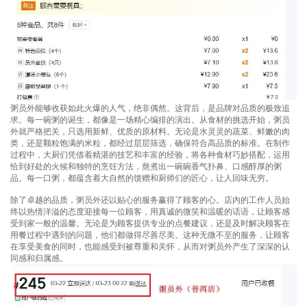
粥员外能够收获如此火爆的人气，绝非偶然。这背后，是品牌对品质的极致追
求。每一碗粥的诞生，都像是一场精心编排的演出。从食材的挑选开始，粥员
外就严格把关，只选用新鲜、优质的原材料。无论是水灵灵的蔬菜、鲜嫩的肉
类，还是颗粒饱满的米粒，都经过层层筛选，确保符合高品质的标准。在制作
过程中，大厨们凭借着精湛的技艺和丰富的经验，将各种食材巧妙搭配，运用
恰到好处的火候和独特的烹饪方法，熬煮出一碗碗香气扑鼻、口感醇厚的粥
品。每一口粥，都蕴含着大自然的馈赠和厨师们的匠心，让人回味无穷。
除了卓越的品质，粥员外还以贴心的服务赢得了顾客的心。店内的工作人员始
终以热情洋溢的态度迎接每一位顾客，用真诚的微笑和温暖的话语，让顾客感
受到家一般的温馨。无论是为顾客提供专业的点餐建议，还是及时解决顾客在
用餐过程中遇到的问题，他们都做得尽善尽美。这种无微不至的服务，让顾客
在享受美食的同时，也能感受到被尊重和关怀，从而对粥员外产生了深深的认
同感和归属感。