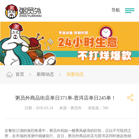
首页
新闻动态
加盟动态
粥员外商品街店单日371单-普洱店单日245单！
日期：2026-03-24
来源：粥员外
浏览器：569
在餐饮江湖的激烈角逐中，粥员外宛如一艘乘风破浪的巨轮，正以不可阻挡之
势，在市场的浪潮中稳健前行。近日，粥员外商品街店与普洱店同时掀起热销