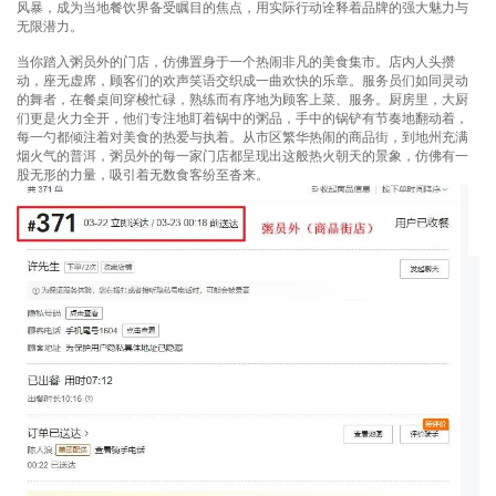
风暴，成为当地餐饮界备受瞩目的焦点，用实际行动诠释着品牌的强大魅力与
无限潜力。
当你踏入粥员外的门店，仿佛置身于一个热闹非凡的美食集市。店内人头攒
动，座无虚席，顾客们的欢声笑语交织成一曲欢快的乐章。服务员们如同灵动
的舞者，在餐桌间穿梭忙碌，熟练而有序地为顾客上菜、服务。厨房里，大厨
们更是火力全开，他们专注地盯着锅中的粥品，手中的锅铲有节奏地翻动着，
每一勺都倾注着对美食的热爱与执着。从市区繁华热闹的商品街，到地州充满
烟火气的普洱，粥员外的每一家门店都呈现出这般热火朝天的景象，仿佛有一
股无形的力量，吸引着无数食客纷至沓来。