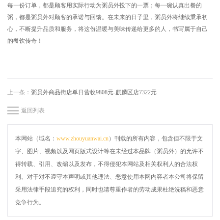
每一份订单，都是顾客用实际行动为粥员外投下的一票；每一碗认真出餐的
粥，都是粥员外对顾客的承诺与回馈。在未来的日子里，粥员外将继续秉承初
心，不断提升品质和服务，将这份温暖与美味传递给更多的人，书写属于自己
的餐饮传奇！
上一条：
粥员外商品街店单日营收9808元-麒麟区店7322元
返回列表
本网站（域名：
www.zhouyuanwai.cn
）刊载的所有内容，包含但不限于文
字、图片、视频以及网页版式设计等在未经过本品牌（粥员外）的允许不
得转载、引用、改编以及发布，不得侵犯本网站及相关权利人的合法权
利。对于对不遵守本声明或其他违法、恶意使用本网内容者本公司将保留
采用法律手段追究的权利，同时也请尊重作者的劳动成果杜绝洗稿和恶意
竞争行为。