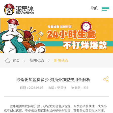
首页
新闻动态
新闻动态
砂锅粥加盟费多少-粥员外加盟费用全解析
日期：2026-06-05
来源：粥员外
浏览器：236
健康刚需餐饮持续升温，砂锅粥凭借老少皆宜、四季热销的属性，成为小
成本创业优选。不少创业者瞄准粥员外砂锅粥项目，首要关心加盟投入明细。