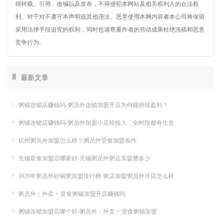
得转载、引用、改编以及发布，不得侵犯本网站及相关权利人的合法权
利。对于对不遵守本声明或其他违法、恶意使用本网内容者本公司将保留
采用法律手段追究的权利，同时也请尊重作者的劳动成果杜绝洗稿和恶意
竞争行为。
最新文章
粥铺连锁店赚钱吗-粥员外连锁加盟开店为何能持续盈利？
粥铺连锁店赚钱吗-粥员外加盟小店轻投入，全时段都有生意
杭州粥员外加盟怎么样？粥员外堂食加盟条件
无锡堂食加盟店哪家好-无锡粥员外粥店加盟费多少
2026年粥员外砂锅粥加盟排行榜-粥店加盟粥员外开店怎么样
粥员外｜外卖 + 堂食粥铺加盟开店赚钱吗
粥铺连锁加盟店哪个好-粥员外：外卖 + 堂食粥铺加盟