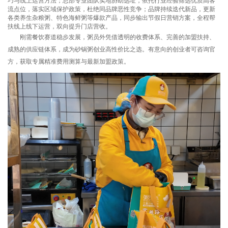
巧与线上运营方法；总部专业团队实地协助选址，依托行业经验筛选优质高客
流点位，落实区域保护政策，杜绝同品牌恶性竞争；品牌持续迭代新品，更新
各类养生杂粮粥、特色海鲜粥等爆款产品，同步输出节假日营销方案，全程帮
扶线上线下运营，双向提升门店营收。
刚需餐饮赛道稳步发展，粥员外凭借透明的收费体系、完善的加盟扶持、
成熟的供应链体系，成为砂锅粥创业高性价比之选。有意向的创业者可咨询官
方，获取专属精准费用测算与最新加盟政策。