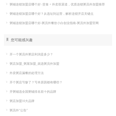
粥铺连锁加盟店哪个好 -堂食 + 外卖双渠道，优质连锁粥员外加盟推荐
粥铺连锁加盟店哪个好？从选址到运营，解析连锁开店关键点
粥铺连锁加盟店哪个好-粥员外餐饮小白创业指南-粥员外加盟官网
您可能感兴趣
开一个粥员外粥店利润是多少？
粥店加盟_粥屋加盟_就选粥员外加盟
外卖粥店漏餐的处理方法
开个粥店亏惨了？亏本原因都有哪些？
开粥铺选全国粥铺排名前十的品牌
粥店加盟10大品牌
粥员外“公告”