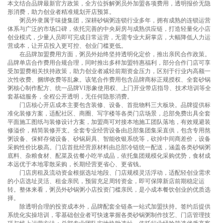
本文结合品牌最新官方政策，全方位拆解粥员外加盟各项费用，透明报价无隐
形消费，助力创业者精准规划开店预算。
粥员外隶属于味捷集团，深耕砂锅粥连锁行业多年，拥有成熟的连锁运营
体系与广泛的市场口碑，依托完善的中央厨房与成熟供应链，打造轻量化小店
创业模式，少量人员即可完成日常运营，无需专业大厨掌店，大幅降低人力运
营成本，让开店投入更可控、创业门槛更低。
在品牌加盟费用方面，粥员外始终坚持透明化定价，推出亲民合作政策。
品牌单店合作费用合规合理，同时推出多样加盟特惠福利，部分合作门店可享
受加盟费相关扶持政策，助力创业者减轻前期资金压力，区别于行业内高额一
次性收费、捆绑收费等乱象。该笔合作费用包含品牌商标正规授权、全套砂锅
粥核心制作配方、统一品牌VI形象使用权、上门开业带店指导、技术培训等全
套基础服务，全程公开透明，无任何隐形消费。
门店核心开店成本主要包含装修、设备、首批物料三大板块。品牌提供标
准化装修方案，适配社区、商圈、写字楼等各类门店场景，总部免费出具全套
平面施工图纸与装修设计方案，加盟商可对接本地施工团队落地，有效规避装
修溢价，精简装修开支。全套专业经营设备由总部集团集采直供，包含专用熬
粥设备、保鲜存储设备、砂锅厨具、智能收银系统等，砍掉中间商差价，设备
采购性价比极高。门店首批经营原材料由总部冷链统一配送，涵盖各类砂锅粥
底料、杂粮食材、配菜及佐餐小吃半成品，依托集团规模化采购优势，食材成
本远优于本地零散采购，长期经营更省心、更省钱。
门店房租及流动资金根据选址地段、门店规模灵活浮动，适配轻创业需求
的小店选址灵活、租金亲民，预留充足周转资金，即可保障新店前期稳定运
转。整体来看，粥员外砂锅粥小店投资门槛亲民，是小成本餐饮创业的优质选
择。
除透明合理的投资成本外，品牌配套全链条一站式加盟扶持。签约后提供
系统化实操培训，零基础创业者可快速掌握各类砂锅粥制作技艺、门店管理技