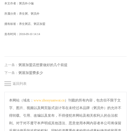
本文作者：粥员外小编
所属分类：养生粥、粥员外
拥有标签：养生粥店、粥店加盟
发布时间：
2018-09-10 14:14
上一条：
粥屋加盟店想要做好的几个前提
下一条：
粥屋加盟费多少
返回列表
本网站（域名：
www.zhouyuanwai.cn
）刊载的所有内容，包含但不限于文
字、图片、视频以及网页版式设计等在未经过本品牌（粥员外）的允许不
得转载、引用、改编以及发布，不得侵犯本网站及相关权利人的合法权
利。对于对不遵守本声明或其他违法、恶意使用本网内容者本公司将保留
采用法律手段追究的权利，同时也请尊重作者的劳动成果杜绝洗稿和恶意