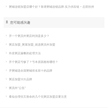
粥铺连锁加盟店哪个好？靠谱粥铺连锁品牌-实力供应链 + 总部扶持
您可能感兴趣
开一个粥员外粥店利润是多少？
粥店加盟_粥屋加盟_就选粥员外加盟
外卖粥店漏餐的处理方法
开个粥店亏惨了？亏本原因都有哪些？
开粥铺选全国粥铺排名前十的品牌
粥店加盟10大品牌
粥员外“公告”
看似合理但又致命的几个坑粥店加盟店要注意