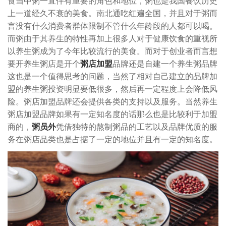
食当中粥一直伴有重要的角色和地位，粥也是我国餐饮历史
上一道经久不衰的美食。南北通吃红遍全国，并且对于粥而
言没有什么消费者群体限制不管什么年龄段的人都可以喝。
而粥由于其养生的特性再加上很多人对于健康饮食的重视所
以养生粥成为了今年比较流行的美食。而对于创业者而言想
要开养生粥店是开个
粥店加盟
品牌还是自建一个养生粥品牌
这也是一个值得思考的问题，当然了相对自己建立的品牌加
盟的养生粥投资明显要低很多，然后再一定程度上会降低风
险。
粥店加盟
品牌还会提供各类的支持以及服务。当然养生
粥店加盟品牌如果有一定知名度的话那么也是比较利于加盟
商的，
粥员外
凭借独特的熬制粥品的工艺以及品牌优质的服
务在粥店品类也是占据了一定的地位并且有一定的知名度。