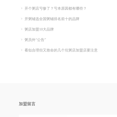
开个粥店亏惨了？亏本原因都有哪些？
开粥铺选全国粥铺排名前十的品牌
粥店加盟10大品牌
粥员外“公告”
看似合理但又致命的几个坑粥店加盟店要注意
加盟留言