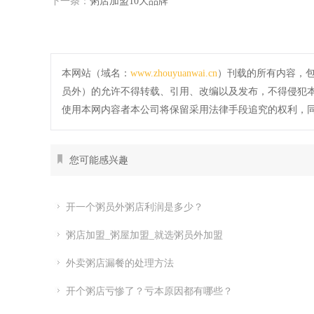
下一条：
粥店加盟10大品牌
本网站（域名：
www.zhouyuanwai.cn
）刊载的所有内容，
员外）的允许不得转载、引用、改编以及发布，不得侵犯
使用本网内容者本公司将保留采用法律手段追究的权利，
您可能感兴趣
开一个粥员外粥店利润是多少？
粥店加盟_粥屋加盟_就选粥员外加盟
外卖粥店漏餐的处理方法
开个粥店亏惨了？亏本原因都有哪些？