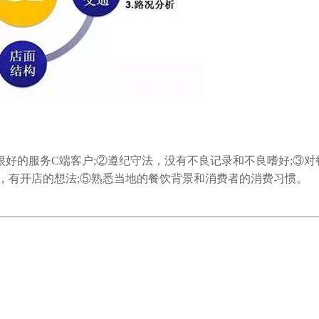
的服务C端客户;②遵纪守法，没有不良记录和不良嗜好;③对
，有开店的想法;⑤熟悉当地的餐饮背景和消费者的消费习惯。