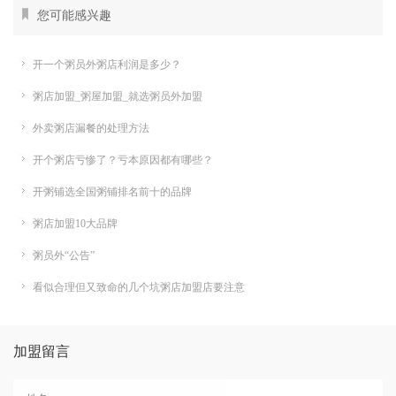
您可能感兴趣
开一个粥员外粥店利润是多少？
粥店加盟_粥屋加盟_就选粥员外加盟
外卖粥店漏餐的处理方法
开个粥店亏惨了？亏本原因都有哪些？
开粥铺选全国粥铺排名前十的品牌
粥店加盟10大品牌
粥员外“公告”
看似合理但又致命的几个坑粥店加盟店要注意
加盟留言