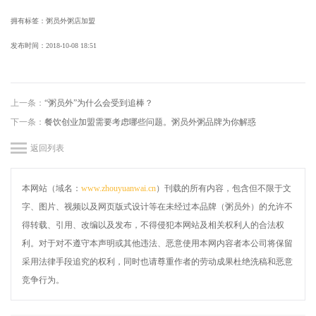
拥有标签：粥员外粥店加盟
发布时间：
2018-10-08 18:51
上一条：
“粥员外”为什么会受到追棒？
下一条：
餐饮创业加盟需要考虑哪些问题。粥员外粥品牌为你解惑
返回列表
本网站（域名：
www.zhouyuanwai.cn
）刊载的所有内容，包含但不限于文
字、图片、视频以及网页版式设计等在未经过本品牌（粥员外）的允许不
得转载、引用、改编以及发布，不得侵犯本网站及相关权利人的合法权
利。对于对不遵守本声明或其他违法、恶意使用本网内容者本公司将保留
采用法律手段追究的权利，同时也请尊重作者的劳动成果杜绝洗稿和恶意
竞争行为。