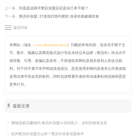
上一条：
到底是选择开粥店加盟店还是自己单干呢？
下一条：
粥员外加盟 | 打造现代简约粥饮 传承经典健康饮食
返回列表
本网站（域名：
www.zhouyuanwai.cn
）刊载的所有内容，包含但不限于文
字、图片、视频以及网页版式设计等在未经过本品牌（粥员外）的允许不
得转载、引用、改编以及发布，不得侵犯本网站及相关权利人的合法权
利。对于对不遵守本声明或其他违法、恶意使用本网内容者本公司将保留
采用法律手段追究的权利，同时也请尊重作者的劳动成果杜绝洗稿和恶意
竞争行为。
最新文章
粥铺连锁店赚钱吗-粥员外加盟小店轻投入，全时段都有生意
杭州粥员外加盟怎么样？粥员外堂食加盟条件