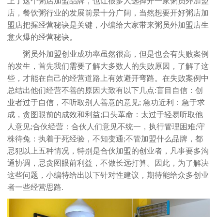
上了这个粥店加盟品牌，也让很多人选择开一家粥员外加盟
店，餐饮粥行业的发展前景十分广阔，当然想要开好粥店加
盟店把握经营秘诀是关键，小编给大家带来粥员外加盟店生
意火爆的经营秘诀。
粥员外加盟创业成功率虽然很高，但是也会有失败案例
的发生，首先我们需要了解大多数人的失败原因，了解了这
些，才能在自己的经营道路上有效避开弯路。在失败案例中
总结出他们经营不善的原因大致有以下几点:盲目自信：创
业者过于自信，不听取别人善意的意见; 急功近利：急于求
成，贪图眼前的成效和利益;口头革命：太过于轻易听取他
人意见;合伙经营：合伙人们意见不统一，执行管理困难;守
株待兔：执着于死经验，不知变通;不管加盟什么品牌，都
忌犯以上五种情况，特别是合伙加盟的创业者，凡事要多沟
通协调，忌贪图眼前利益，不做长远打算。因此，为了解决
这些问题，小编特给出以下针对性建议，期待能给众多创业
者一些经营思路.