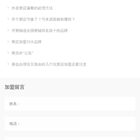
外卖粥店漏餐的处理方法
开个粥店亏惨了？亏本原因都有哪些？
开粥铺选全国粥铺排名前十的品牌
粥店加盟10大品牌
粥员外“公告”
看似合理但又致命的几个坑粥店加盟店要注意
加盟留言