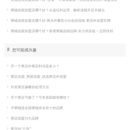
粥铺连锁加盟店哪个好？从选址到运营，解析连锁开店关键点
粥铺连锁加盟店哪个好-粥员外餐饮小白创业指南-粥员外加盟官网
粥铺连锁加盟店哪个好？靠谱粥铺连锁品牌-实力供应链 + 总部扶持
您可能感兴趣
开一个粥员外粥店利润是多少？
粥店加盟_粥屋加盟_就选粥员外加盟
外卖粥店漏餐的处理方法
开个粥店亏惨了？亏本原因都有哪些？
开粥铺选全国粥铺排名前十的品牌
粥店加盟10大品牌
粥员外“公告”