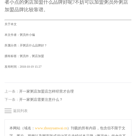
者小点的粥店加盟什么品牌好呢?不妨可以加盟粥员外粥店
加盟品牌比较靠谱。
关于本文
本文作者：粥员外小编
所属分类：开粥店什么品牌好？
拥有标签：粥员外，粥店加盟
发布时间：
2018-10-19 15:27
上一条：
开一家粥店加盟店怎样经营才合理
下一条：
开一家粥店需要注意什么？
返回列表
本网站（域名：
www.zhouyuanwai.cn
）刊载的所有内容，包含但不限于文