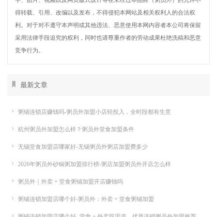
字、图片、视频以及网页版式设计等在未经过本品牌（粥员外）的允许不
得转载、引用、改编以及发布，不得侵犯本网站及相关权利人的合法权
利。对于对不遵守本声明或其他违法、恶意使用本网内容者本公司将保留
采用法律手段追究的权利，同时也请尊重作者的劳动成果杜绝洗稿和恶意
竞争行为。
最新文章
粥铺连锁店赚钱吗-粥员外加盟小店轻投入，全时段都有生意
杭州粥员外加盟怎么样？粥员外堂食加盟条件
无锡堂食加盟店哪家好-无锡粥员外粥店加盟费多少
2026年粥员外砂锅粥加盟排行榜-粥店加盟粥员外开店怎么样
粥员外｜外卖 + 堂食粥铺加盟开店赚钱吗
粥铺连锁加盟店哪个好-粥员外：外卖 + 堂食粥铺加盟
粥铺连锁加盟店哪个好 -堂食 + 外卖双渠道，优质连锁粥员外加盟推荐