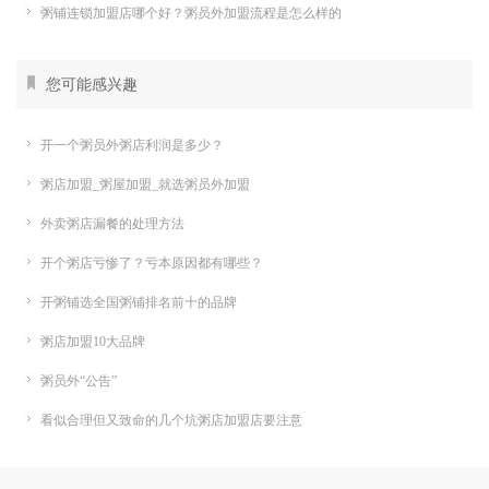
粥铺连锁加盟店哪个好？粥员外加盟流程是怎么样的
您可能感兴趣
开一个粥员外粥店利润是多少？
粥店加盟_粥屋加盟_就选粥员外加盟
外卖粥店漏餐的处理方法
开个粥店亏惨了？亏本原因都有哪些？
开粥铺选全国粥铺排名前十的品牌
粥店加盟10大品牌
粥员外“公告”
看似合理但又致命的几个坑粥店加盟店要注意