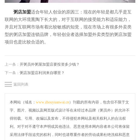
粥店加盟
适合年轻人创业的原因三：现在的年轻是都几乎是互
联网的大环境熏陶下长大的，对于互联网的接受能力和适应能力，
并且对互联网市场有着比较敏感的知觉，现在市场上有很多外卖类
型的粥店加盟连锁品牌，年轻创业者选择加盟外卖类型的粥店加盟
项目也是比较合适的。
上一条：
开粥员外粥屋加盟店要投资多少钱？
下一条：
粥店加盟店利润来自哪里？
返回列表
本网站（域名：
www.zhouyuanwai.cn
）刊载的所有内容，包含但不限于文
字、图片、视频以及网页版式设计等在未经过本品牌（粥员外）的允许不
得转载、引用、改编以及发布，不得侵犯本网站及相关权利人的合法权
利。对于对不遵守本声明或其他违法、恶意使用本网内容者本公司将保留
采用法律手段追究的权利，同时也请尊重作者的劳动成果杜绝洗稿和恶意