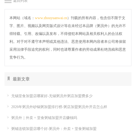
返回列表
本网站（域名：
www.zhouyuanwai.cn
）刊载的所有内容，包含但不限于文
字、图片、视频以及网页版式设计等在未经过本品牌（粥员外）的允许不
得转载、引用、改编以及发布，不得侵犯本网站及相关权利人的合法权
利。对于对不遵守本声明或其他违法、恶意使用本网内容者本公司将保留
采用法律手段追究的权利，同时也请尊重作者的劳动成果杜绝洗稿和恶意
竞争行为。
最新文章
无锡堂食加盟店哪家好-无锡粥员外粥店加盟费多少
2026年粥员外砂锅粥加盟排行榜-粥店加盟粥员外开店怎么样
粥员外｜外卖 + 堂食粥铺加盟开店赚钱吗
粥铺连锁加盟店哪个好-粥员外：外卖 + 堂食粥铺加盟