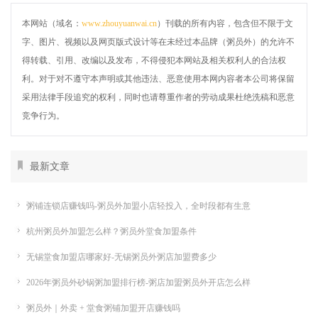
本网站（域名：
www.zhouyuanwai.cn
）刊载的所有内容，包含但不限于文
字、图片、视频以及网页版式设计等在未经过本品牌（粥员外）的允许不
得转载、引用、改编以及发布，不得侵犯本网站及相关权利人的合法权
利。对于对不遵守本声明或其他违法、恶意使用本网内容者本公司将保留
采用法律手段追究的权利，同时也请尊重作者的劳动成果杜绝洗稿和恶意
竞争行为。
最新文章
粥铺连锁店赚钱吗-粥员外加盟小店轻投入，全时段都有生意
杭州粥员外加盟怎么样？粥员外堂食加盟条件
无锡堂食加盟店哪家好-无锡粥员外粥店加盟费多少
2026年粥员外砂锅粥加盟排行榜-粥店加盟粥员外开店怎么样
粥员外｜外卖 + 堂食粥铺加盟开店赚钱吗