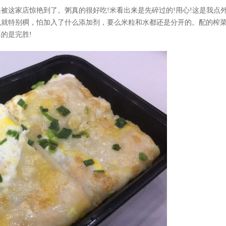
这家店惊艳到了。粥真的很好吃!米看出来是先碎过的!用心!这是我点
么就特别稠，怕加入了什么添加剂，要么米粒和水都还是分开的。配的榨
的是完胜!