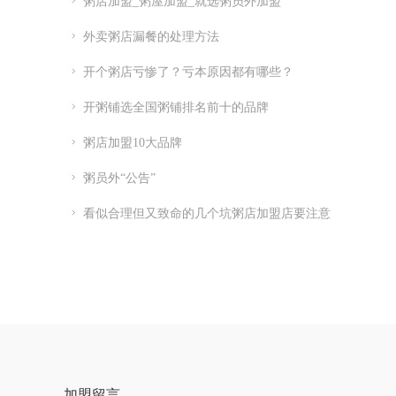
粥店加盟_粥屋加盟_就选粥员外加盟
外卖粥店漏餐的处理方法
开个粥店亏惨了？亏本原因都有哪些？
开粥铺选全国粥铺排名前十的品牌
粥店加盟10大品牌
粥员外“公告”
看似合理但又致命的几个坑粥店加盟店要注意
加盟留言