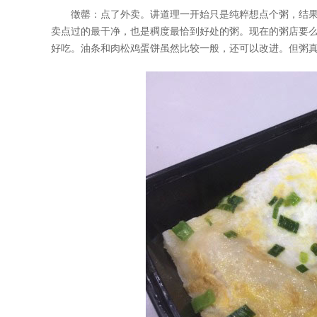
徵罄：点了外卖。讲道理一开始只是纯粹想点个粥，结果被
卖点过的最干净，也是稠度最恰到好处的粥。现在的粥店要
好吃。油条和肉松鸡蛋饼虽然比较一般，还可以改进。但粥真