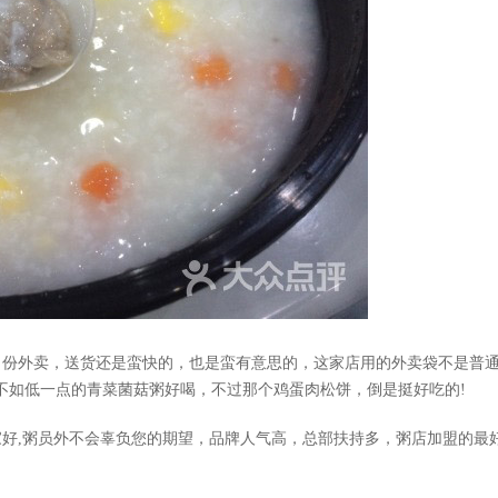
份外卖，送货还是蛮快的，也是蛮有意思的，这家店用的外卖袋不是普
觉不如低一点的青菜菌菇粥好喝，不过那个鸡蛋肉松饼，倒是挺好吃的!
,粥员外不会辜负您的期望，品牌人气高，总部扶持多，
粥店加盟
的最