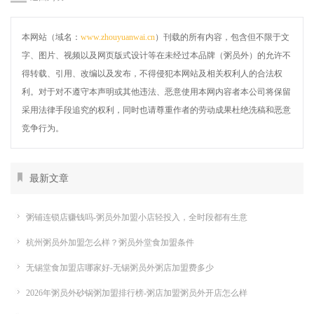
本网站（域名：
www.zhouyuanwai.cn
）刊载的所有内容，包含但不限于文
字、图片、视频以及网页版式设计等在未经过本品牌（粥员外）的允许不
得转载、引用、改编以及发布，不得侵犯本网站及相关权利人的合法权
利。对于对不遵守本声明或其他违法、恶意使用本网内容者本公司将保留
采用法律手段追究的权利，同时也请尊重作者的劳动成果杜绝洗稿和恶意
竞争行为。
最新文章
粥铺连锁店赚钱吗-粥员外加盟小店轻投入，全时段都有生意
杭州粥员外加盟怎么样？粥员外堂食加盟条件
无锡堂食加盟店哪家好-无锡粥员外粥店加盟费多少
2026年粥员外砂锅粥加盟排行榜-粥店加盟粥员外开店怎么样