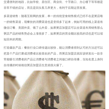
交通便利的地段，比如学校、居住区、商业街、十字路口、办公楼下等等都是
非常不错的店址，而且是回头客几率更大，有利于后期运营发展。
多渠道销售：随着互联网的发展，单一的传统堂食销售模式已经不在是粥店唯
一的销售渠道，现餐饮的消费渠道也是变得多了起来，例如可用的线上渠道有
微信订餐、美团外卖、饿了么外卖，如果粥店加盟店可以全渠道布局销售那么
粥店产品的销售势必会上涨很多了，如果粥店的营业额比较高的话也是可以缩
短回本的周期。
打造爆款产品：餐饮行业口碑传递比较快，能让消费者得到认可的方法还可以
把某个产品打磨成消费者比较喜欢的产品，而粥店加盟店就应该研发出一款非
常能吸引消费者的产品让消费者与消费者之间做口碑自传播，当知名度上身到
自传播的时候相信粥店加盟店生意就很火爆了。