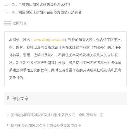
上一条：
早餐粥店加盟选择粥员外怎么样？
下一条：
粥屋加盟店该如何在装修方面吸引消费者
返回列表
本网站（域名：
www.zhouyuanwai.cn
）刊载的所有内容，包含但不限于文
字、图片、视频以及网页版式设计等在未经过本品牌（粥员外）的允许不
得转载、引用、改编以及发布，不得侵犯本网站及相关权利人的合法权
利。对于对不遵守本声明或其他违法、恶意使用本网内容者本公司将保留
采用法律手段追究的权利，同时也请尊重作者的劳动成果杜绝洗稿和恶意
竞争行为。
最新文章
粥铺连锁店赚钱吗-粥员外加盟小店轻投入，全时段都有生意
杭州粥员外加盟怎么样？粥员外堂食加盟条件