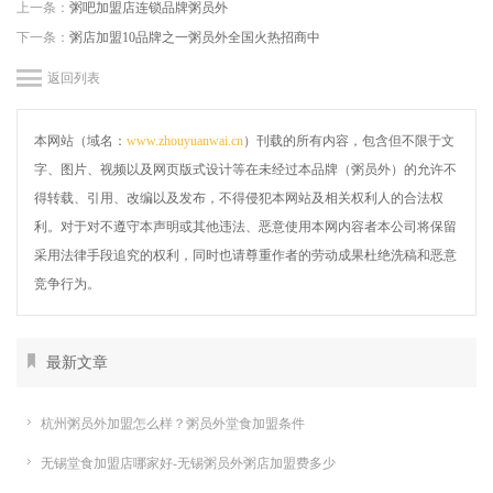
上一条：
粥吧加盟店连锁品牌粥员外
下一条：
粥店加盟10品牌之一粥员外全国火热招商中
返回列表
本网站（域名：
www.zhouyuanwai.cn
）刊载的所有内容，包含但不限于文
字、图片、视频以及网页版式设计等在未经过本品牌（粥员外）的允许不
得转载、引用、改编以及发布，不得侵犯本网站及相关权利人的合法权
利。对于对不遵守本声明或其他违法、恶意使用本网内容者本公司将保留
采用法律手段追究的权利，同时也请尊重作者的劳动成果杜绝洗稿和恶意
竞争行为。
最新文章
杭州粥员外加盟怎么样？粥员外堂食加盟条件
无锡堂食加盟店哪家好-无锡粥员外粥店加盟费多少