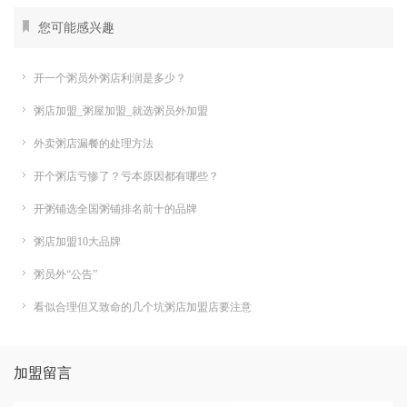
您可能感兴趣
开一个粥员外粥店利润是多少？
粥店加盟_粥屋加盟_就选粥员外加盟
外卖粥店漏餐的处理方法
开个粥店亏惨了？亏本原因都有哪些？
开粥铺选全国粥铺排名前十的品牌
粥店加盟10大品牌
粥员外“公告”
看似合理但又致命的几个坑粥店加盟店要注意
加盟留言