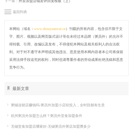
下一条：
外卖加盟店铺差评回复模板（上）
返回列表
本网站（域名：
www.zhouyuanwai.cn
）刊载的所有内容，包含但不限于文
字、图片、视频以及网页版式设计等在未经过本品牌（粥员外）的允许不
得转载、引用、改编以及发布，不得侵犯本网站及相关权利人的合法权
利。对于对不遵守本声明或其他违法、恶意使用本网内容者本公司将保留
采用法律手段追究的权利，同时也请尊重作者的劳动成果杜绝洗稿和恶意
竞争行为。
最新文章
粥铺连锁店赚钱吗-粥员外加盟小店轻投入，全时段都有生意
杭州粥员外加盟怎么样？粥员外堂食加盟条件
无锡堂食加盟店哪家好-无锡粥员外粥店加盟费多少