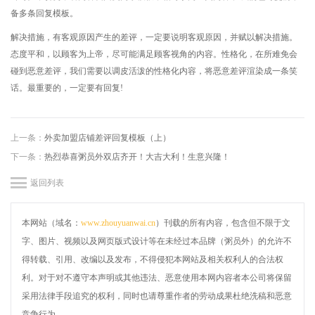
备多条回复模板。
解决措施，有客观原因产生的差评，一定要说明客观原因，并赋以解决措施。
态度平和，以顾客为上帝，尽可能满足顾客视角的内容。性格化，在所难免会
碰到恶意差评，我们需要以调皮活泼的性格化内容，将恶意差评渲染成一条笑
话。最重要的，一定要有回复!
上一条：
外卖加盟店铺差评回复模板（上）
下一条：
热烈恭喜粥员外双店齐开！大吉大利！生意兴隆！
返回列表
本网站（域名：
www.zhouyuanwai.cn
）刊载的所有内容，包含但不限于文
字、图片、视频以及网页版式设计等在未经过本品牌（粥员外）的允许不
得转载、引用、改编以及发布，不得侵犯本网站及相关权利人的合法权
利。对于对不遵守本声明或其他违法、恶意使用本网内容者本公司将保留
采用法律手段追究的权利，同时也请尊重作者的劳动成果杜绝洗稿和恶意
竞争行为。