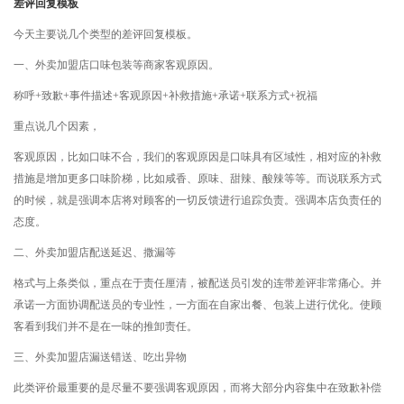
差评回复模板
今天主要说几个类型的差评回复模板。
一、外卖加盟店口味包装等商家客观原因。
称呼+致歉+事件描述+客观原因+补救措施+承诺+联系方式+祝福
重点说几个因素，
客观原因，比如口味不合，我们的客观原因是口味具有区域性，相对应的补救
措施是增加更多口味阶梯，比如咸香、原味、甜辣、酸辣等等。而说联系方式
的时候，就是强调本店将对顾客的一切反馈进行追踪负责。强调本店负责任的
态度。
二、外卖加盟店配送延迟、撒漏等
格式与上条类似，重点在于责任厘清，被配送员引发的连带差评非常痛心。并
承诺一方面协调配送员的专业性，一方面在自家出餐、包装上进行优化。使顾
客看到我们并不是在一味的推卸责任。
三、外卖加盟店漏送错送、吃出异物
此类评价最重要的是尽量不要强调客观原因，而将大部分内容集中在致歉补偿