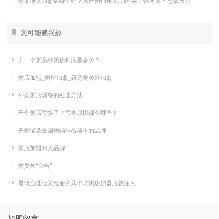
粥铺连锁加盟店哪个好？靠谱粥铺连锁品牌-实力供应链 + 总部扶持
您可能感兴趣
开一个粥员外粥店利润是多少？
粥店加盟_粥屋加盟_就选粥员外加盟
外卖粥店漏餐的处理方法
开个粥店亏惨了？亏本原因都有哪些？
开粥铺选全国粥铺排名前十的品牌
粥店加盟10大品牌
粥员外“公告”
看似合理但又致命的几个坑粥店加盟店要注意
加盟留言