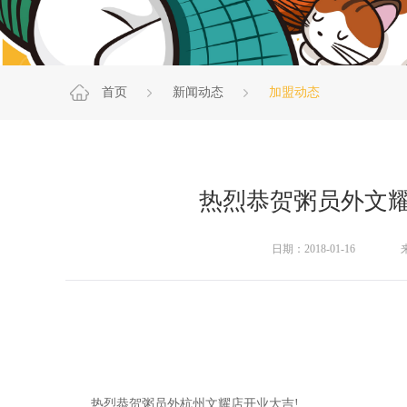
首页
新闻动态
加盟动态
热烈恭贺粥员外文
日期：2018-01-16
热烈恭贺
粥员外
杭州文耀店开业大吉!