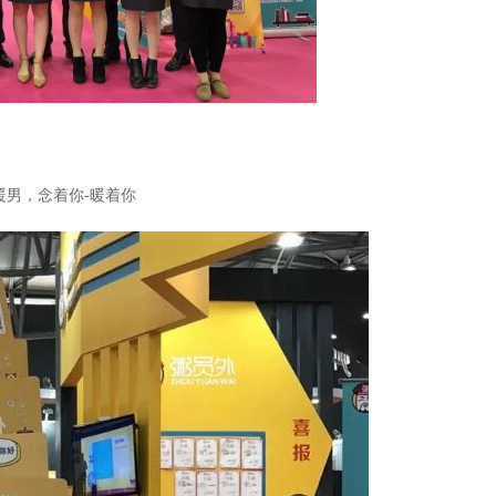
暖男，念着你-暖着你