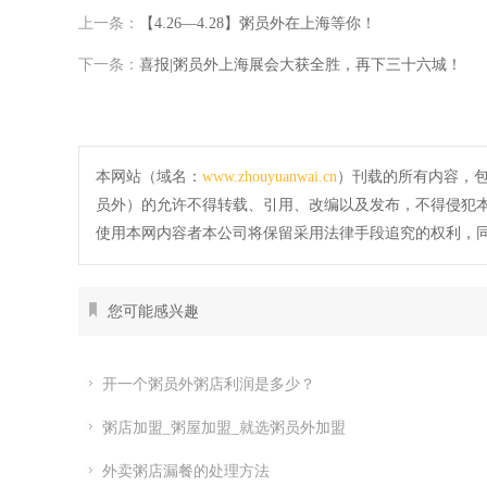
上一条：
【4.26—4.28】粥员外在上海等你！
下一条：
喜报|粥员外上海展会大获全胜，再下三十六城！
本网站（域名：
www.zhouyuanwai.cn
）刊载的所有内容，
员外）的允许不得转载、引用、改编以及发布，不得侵犯
使用本网内容者本公司将保留采用法律手段追究的权利，
您可能感兴趣
开一个粥员外粥店利润是多少？
粥店加盟_粥屋加盟_就选粥员外加盟
外卖粥店漏餐的处理方法