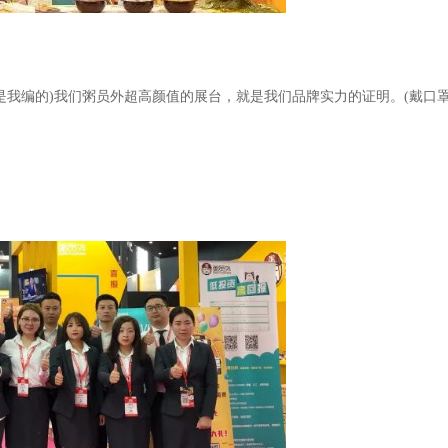
是我编的)我们粥员外超高颜值的展台，就是我们品牌实力的证明。(戴口