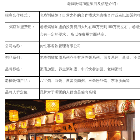
老糊粥铺加盟项目及信息介绍：
招商合作模式：
老糊粥铺除了自营之外的合作模式为直接合作或者以加盟的
粥店加盟费用：
老糊粥铺加盟的投资费用大约在
80
万元到
180
万元左右，老糊
会有一定的要求
。所以在费用方面稍高。
公司名称：
匆忙客餐饮管理有限公司
粥品系列：
老糊粥铺加盟系列齐全有营养粥系列、面食系列、蒸菜、冷
品牌标签：
粥店加盟、养生粥加盟、中式快餐加盟、老糊粥铺
老糊粥铺产品：
八宝粥、白粥、皮蛋瘦肉粥、三鲜粉丝锅、东阳沃面等
品牌人群定位
品牌对于喝粥的人群也是偏向高端