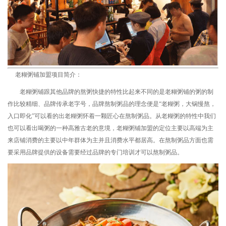
老糊粥铺加盟项目简介：
老糊粥铺跟其他品牌的熬粥快捷的特性比起来不同的是老糊粥铺的粥的制
作比较精细、品牌传承老字号，品牌熬制粥品的理念便是“老糊粥，大锅慢熬，
入口即化”可以看的出老糊粥怀着一颗匠心在熬制粥品。从老糊粥的特性中我们
也可以看出喝粥的一种高雅古老的意境，老糊粥铺加盟的定位主要以高端为主
来店铺消费的主要以中年群体为主并且消费水平都居高。在熬制粥品方面也需
要采用品牌提供的设备需要经过品牌的专门培训才可以熬制粥品。