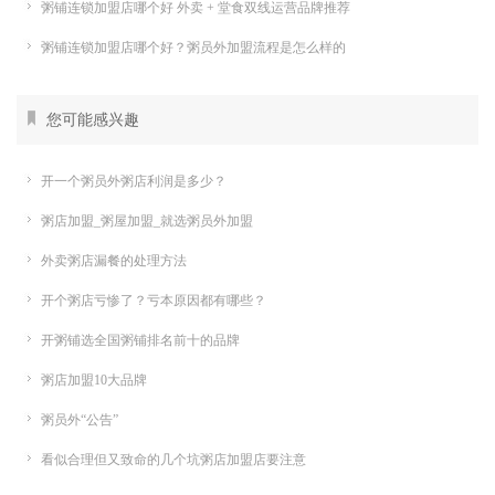
粥铺连锁加盟店哪个好 外卖 + 堂食双线运营品牌推荐
粥铺连锁加盟店哪个好？粥员外加盟流程是怎么样的
您可能感兴趣
开一个粥员外粥店利润是多少？
粥店加盟_粥屋加盟_就选粥员外加盟
外卖粥店漏餐的处理方法
开个粥店亏惨了？亏本原因都有哪些？
开粥铺选全国粥铺排名前十的品牌
粥店加盟10大品牌
粥员外“公告”
看似合理但又致命的几个坑粥店加盟店要注意