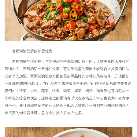
老糊粥铺品牌的加盟优势：
老糊粥铺的优势在于与其他品牌中低端的定位不同，店铺主要以大规模的
店铺为主，开店的话一般都在银泰、万达等类型的商圈比较适合大投资的团队
或者个人加盟。而粥铺的装修方面都是按照品牌的古朴的风格装修，开店面积
一般都在300平米以上。在产品方面来讲虽说是粥铺但还有很多菜系供消费者选
择例如：冷菜、小吃、蒸菜、快餐、炖菜、卤菜、锅仔、面食等也可以称为一
个特色的综合餐饮店，这样定位的粥铺可以说在市场上非常少也就意味者竞争
对手少。并且总部有多年的开店经验再配合店铺选址一般都在商圈这样的话会
有很高的销售营业额，总之来讲投入多收入也多。