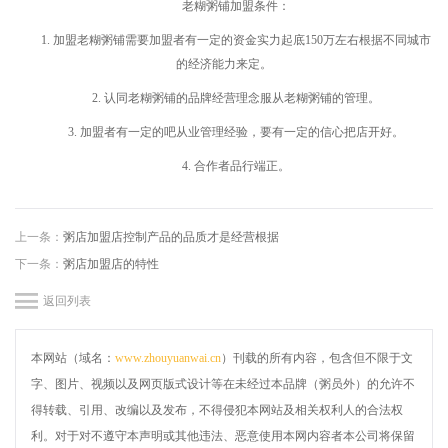
老糊粥铺加盟条件：
1. 加盟老糊粥铺需要加盟者有一定的资金实力起底150万左右根据不同城市
的经济能力来定。
2. 认同老糊粥铺的品牌经营理念服从老糊粥铺的管理。
3. 加盟者有一定的吧从业管理经验，要有一定的信心把店开好。
4. 合作者品行端正。
上一条：
粥店加盟店控制产品的品质才是经营根据
下一条：
粥店加盟店的特性
返回列表
本网站（域名：
www.zhouyuanwai.cn
）刊载的所有内容，包含但不限于文
字、图片、视频以及网页版式设计等在未经过本品牌（粥员外）的允许不
得转载、引用、改编以及发布，不得侵犯本网站及相关权利人的合法权
利。对于对不遵守本声明或其他违法、恶意使用本网内容者本公司将保留