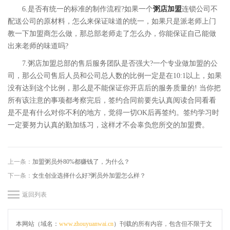
6.是否有统一的标准的制作流程?如果一个
粥店加盟
连锁公司不
配送公司的原材料，怎么来保证味道的统一，如果只是派老师上门
教一下加盟商怎么做，那总部老师走了怎么办，你能保证自己能做
出来老师的味道吗?
7.粥店加盟总部的售后服务团队是否强大?一个专业做加盟的公
司，那么公司售后人员和公司总人数的比例一定是在10:1以上，如果
没有达到这个比例，那么是不能保证你开店后的服务质量的! 当你把
所有该注意的事项都考察完后，签约合同前要先认真阅读合同看看
是不是有什么对你不利的地方，觉得一切OK后再签约。签约学习时
一定要努力认真的勤加练习，这样才不会辜负您所交的加盟费。
上一条：
加盟粥员外80%都赚钱了，为什么？
下一条：
女生创业选择什么好?粥员外加盟怎么样？
返回列表
本网站（域名：
www.zhouyuanwai.cn
）刊载的所有内容，包含但不限于文