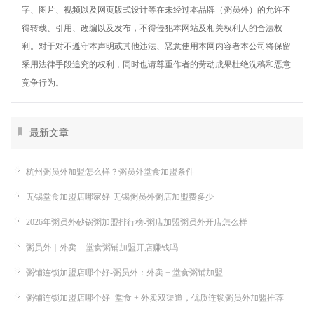
字、图片、视频以及网页版式设计等在未经过本品牌（粥员外）的允许不
得转载、引用、改编以及发布，不得侵犯本网站及相关权利人的合法权
利。对于对不遵守本声明或其他违法、恶意使用本网内容者本公司将保留
采用法律手段追究的权利，同时也请尊重作者的劳动成果杜绝洗稿和恶意
竞争行为。
最新文章
杭州粥员外加盟怎么样？粥员外堂食加盟条件
无锡堂食加盟店哪家好-无锡粥员外粥店加盟费多少
2026年粥员外砂锅粥加盟排行榜-粥店加盟粥员外开店怎么样
粥员外｜外卖 + 堂食粥铺加盟开店赚钱吗
粥铺连锁加盟店哪个好-粥员外：外卖 + 堂食粥铺加盟
粥铺连锁加盟店哪个好 -堂食 + 外卖双渠道，优质连锁粥员外加盟推荐