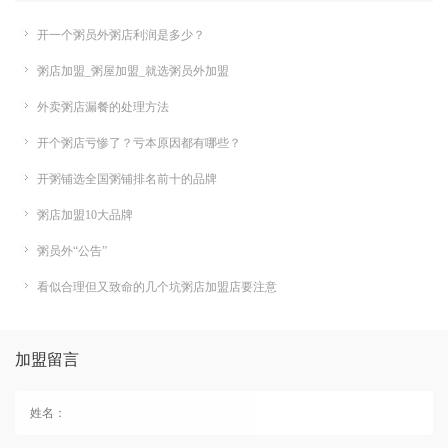
开一个粥员外粥店利润是多少？
粥店加盟_粥屋加盟_就选粥员外加盟
外卖粥店漏餐的处理方法
开个粥店亏惨了？亏本原因都有哪些？
开粥铺选全国粥铺排名前十的品牌
粥店加盟10大品牌
粥员外“公告”
看似合理但又致命的几个坑粥店加盟店要注意
加盟留言