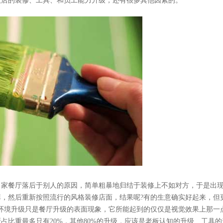
饮店的装修、工具、和员工能力升级，还有很多其他因素的。
家餐厅落后于别人的原因，简单粗暴地归结于装修上不如对方，于是出
，然后重新按照流行的风格装修店面，结果呢?有的生意确实好起来，但
环境升级只是餐厅升级的表面现象，它所能起到的仅仅是视觉效果上那一
占比重最多只有20%，其他80%的升级，应该是老板认知的升级、工具的