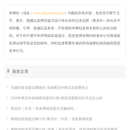
本网站（域名：
www.zhouyuanwai.cn
）刊载的所有内容，包含但不限于文
字、图片、视频以及网页版式设计等在未经过本品牌（粥员外）的允许不
得转载、引用、改编以及发布，不得侵犯本网站及相关权利人的合法权
利。对于对不遵守本声明或其他违法、恶意使用本网内容者本公司将保留
采用法律手段追究的权利，同时也请尊重作者的劳动成果杜绝洗稿和恶意
竞争行为。
最新文章
无锡堂食加盟店哪家好-无锡粥员外粥店加盟费多少
2026年粥员外砂锅粥加盟排行榜-粥店加盟粥员外开店怎么样
粥员外｜外卖 + 堂食粥铺加盟开店赚钱吗
粥铺连锁加盟店哪个好-粥员外：外卖 + 堂食粥铺加盟
粥铺连锁加盟店哪个好 -堂食 + 外卖双渠道，优质连锁粥员外加盟推荐